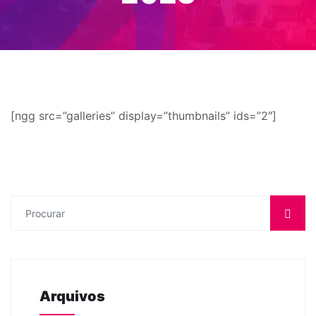
[ngg src=”galleries” display=”thumbnails” ids=”2″]
Arquivos